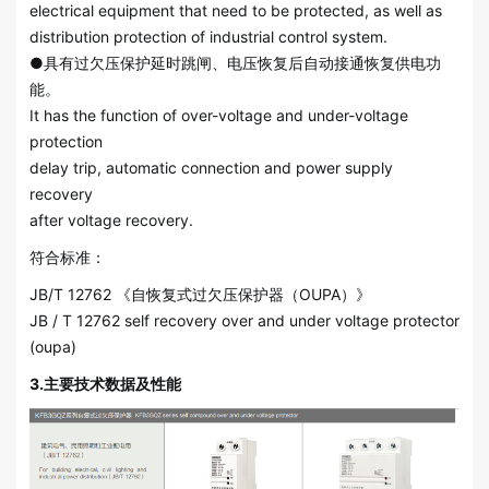
electrical equipment that need to be protected, as well as
distribution protection of industrial control system.
●具有过欠压保护延时跳闸、电压恢复后自动接通恢复供电功
能。
It has the function of over-voltage and under-voltage
protection
delay trip, automatic connection and power supply
recovery
after voltage recovery.
符合标准：
JB/T 12762 《自恢复式过欠压保护器（OUPA）》
JB / T 12762 self recovery over and under voltage protector
(oupa)
3.主要技术数据及性能