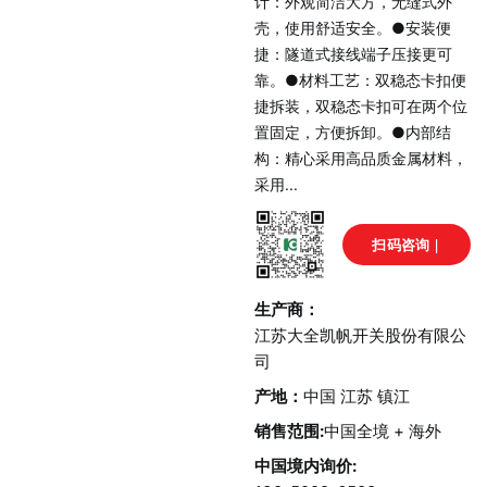
计：外观简洁大方，无缝式外
壳，使用舒适安全。●安装便
捷：隧道式接线端子压接更可
靠。●材料工艺：双稳态卡扣便
捷拆装，双稳态卡扣可在两个位
置固定，方便拆卸。●内部结
构：精心采用高品质金属材料，
采用...
扫码咨询 |
或致电：
生产商：
138-5299-
江苏大全凯帆开关股份有限公
司
6588
产地：
中国 江苏 镇江
销售范围:
中国全境 + 海外
中国境内询价: