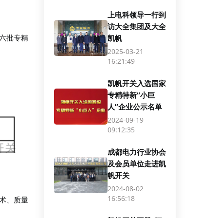
上电科领导一行到
访大全集团及大全
六批专精
凯帆
2025-03-21
16:21:49
凯帆开关入选国家
专精特新“小巨
人”企业公示名单
2024-09-19
09:12:35
成都电力行业协会
及会员单位走进凯
帆开关
2024-08-02
16:56:18
术、质量